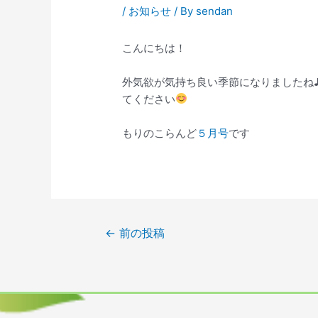
/
お知らせ
/ By
sendan
こんにちは！
外気欲が気持ち良い季節になりましたね
てください
もりのこらんど
５月号
です
←
前の投稿